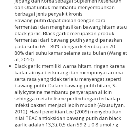
Jepang dan Korea sebagai Suplemen Kesehatan
dan Obat untuk membantu menyembuhkan
berbagai jenis penyakit kronis
Bawang putih dapat diolah dengan cara
fermentasi dan menghasilkan bawang hitam atau
black garlic. Black garlic merupakan produk
fermentasi dari bawang putih yang dipanaskan
pada suhu 65 – 80ºC dengan kelembapan 70 –
80% dari suhu kamar selama satu bulan (Wang et
al, 2010).
Black garlic memiliki warna hitam, ringan karena
kadar airnya berkurang dan mempunyai aroma
serta rasa yang tidak terlalu menyengat seperti
bawang putih. Dalam bawang putih hitam, S-
allylcysteine membantu penyerapan allicin
sehingga metabolisme perlindungan terhadap
infeksi bakteri menjadi lebih mudah (Abusufyan,
2012). Hasil penelitian Lee (2009) menyebutkan
nilai TEAC antioksidan bawang putih dan black
garlic adalah 13,3± 0,5 dan 59,2 ± 0,8 µmol / g