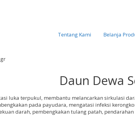
Tentang Kami
Belanja Prod
0gr
Daun Dewa S
asi luka terpukul, membantu melancarkan sirkulasi d
gkakan pada payudara, mengatasi infeksi kerongkongan
uan darah, pembengkakan tulang patah, pendarahan n