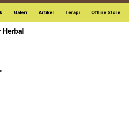
k
Galeri
Artikel
Terapi
Offline Store
 Herbal
ar