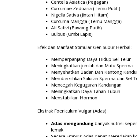
Centella Asiatica (Pegagan)
Curcumae Zedoaria (Temu Putih)
Nigella Sativa (Jintan Hitam)
Curcuma Mangga (Temu Mangga)
Alil Sativi (Bawang Putih)
Bulbus (Umbi Lapis)
Efek dan Manfaat Stimular Gen Subur Herbal :
Memperpanjang Daya Hidup Sel Telur
Meningkatkan jumlah dan Mutu Sperma
Menyehatkan Badan Dan Kantong Kandu
Membersihkan Saluran Sperma dan Sel T
Mencegah Keguguran Kandungan
Meningkatkan Daya Tahan Tubuh
Menstabilkan Hormon
Ekstrak Foeniculum Vulgar (Adas) :
Adas
mengandung
banyak nutrisi seper
lemak
Secara Empiris Adas dapat Meredakan kol