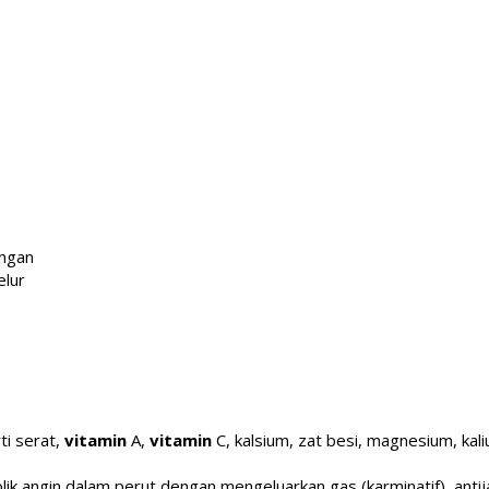
ngan
elur
ti serat,
vitamin
A,
vitamin
C, kalsium, zat besi, magnesium, kaliu
ik angin dalam perut dengan mengeluarkan gas (karminatif), antij