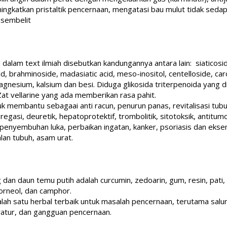
ngkatkan pristaltik pencernaan, mengatasi bau mulut tidak sedap,
 sembelit
dalam text ilmiah disebutkan kandungannya antara lain: siaticosid
brahminoside, madasiatic acid, meso-inositol, centelloside, carot
agnesium, kalsium dan besi. Diduga glikosida triterpenoida yang 
at vellarine yang ada memberikan rasa pahit.
membantu sebagaai anti racun, penurun panas, revitalisasi tubuh 
iagregasi, deuretik, hepatoprotektif, trombolitik, sitotoksik, antit
penyembuhan luka, perbaikan ingatan, kanker, psoriasis dan eks
lan tubuh, asam urat.
n daun temu putih adalah curcumin, zedoarin, gum, resin, pati, sa
borneol, dan camphor.
lah satu herbal terbaik untuk masalah pencernaan, terutama sal
ratur, dan gangguan pencernaan.