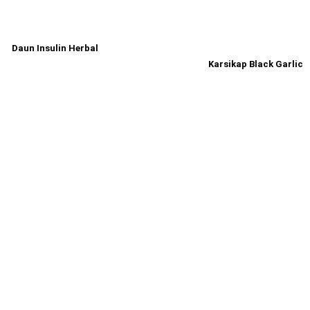
Daun Insulin Herbal
Karsikap Black Garlic
Read more
Read more