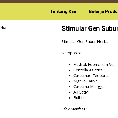
Tentang Kami
Belanja Produ
Stimular Gen Subur
erbal
Stimular Gen Subur Herbal
Komposisi :
Ekstrak Foeniculum Vulg
Centella Asiatica
Curcumae Zedoaria
Nigella Sativa
Curcuma Mangga
Alil Sativi
Bulbus
Efek Manfaat :