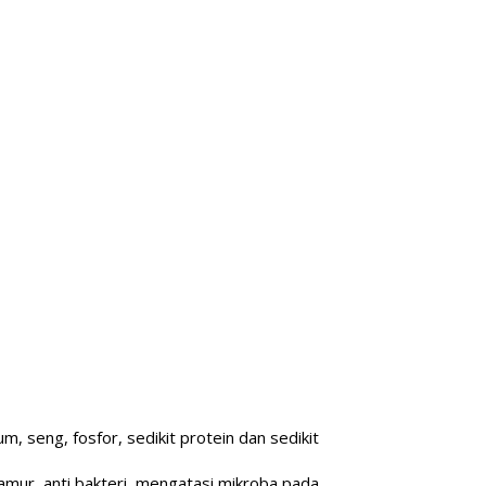
m, seng, fosfor, sedikit protein dan sedikit
amur, anti bakteri, mengatasi mikroba pada