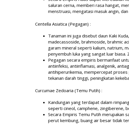
saluran cerna, memberi rasa hangat, meni
menstruasi, mengatasi masuk angin, dan
Centella Asiatica (Pegagan) :
Tanaman ini juga disebut daun Kaki Kuda, 
madecassoside, brahmoside, brahmic acid, 
garam mineral seperti kalium, natrium, m
penyembuh luka yang sangat luar biasa. Z
Pegagan secara empiris bermanfaat untuk 
antiinfeksi, antiinflamasi, analgenik, ant
antihiperurikemia, mempercepat proses 
tekanan darah tinggi, peningkatan kekeba
Curcumae Zedoaria (Temu Putih) :
Kandungan yang terdapat dalam rimpang da
seperti cineol, camphene, zingiberene, 
Secara Empiris Temu Putih merupakan sa
perut kembung, buang air besar tidak te