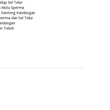
up Sel Telur
n Mutu Sperma
 Kantong Kandungan
perma dan Sel Telur
andungan
an Tubuh