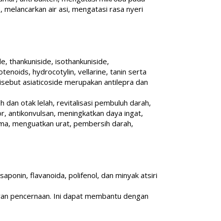
 melancarkan air asi, mengatasi rasa nyeri
e, thankuniside, isothankuniside,
enoids, hydrocotylin, vellarine, tanin serta
disebut asiaticoside merupakan antilepra dan
dan otak lelah, revitalisasi pembuluh darah,
umor, antikonvulsan, meningkatkan daya ingat,
ema, menguatkan urat, pembersih darah,
ponin, flavanoida, polifenol, dan minyak atsiri
uran pencernaan. Ini dapat membantu dengan