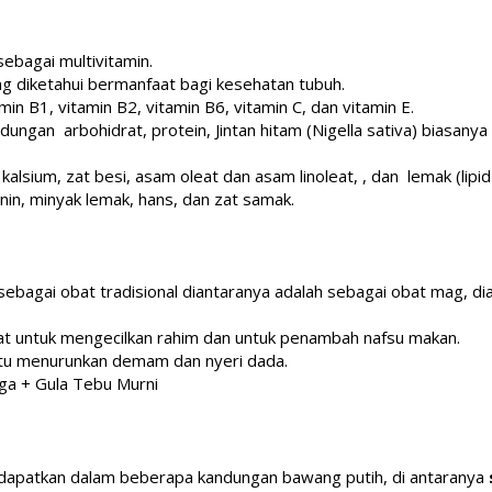
ebagai multivitamin.
yang diketahui bermanfaat bagi kesehatan tubuh.
min B1, vitamin B2, vitamin B6, vitamin C, dan vitamin E.
andungan arbohidrat, protein, Jintan hitam (Nigella sativa) biasan
lsium, zat besi, asam oleat dan asam linoleat, , dan lemak (lipid a
enin, minyak lemak, hans, dan zat samak.
agai obat tradisional diantaranya adalah sebagai obat mag, diare
t untuk mengecilkan rahim dan untuk penambah nafsu makan.
tu menurunkan demam dan nyeri dada.
ga + Gula Tebu Murni
idapatkan dalam beberapa kandungan bawang putih, di antaranya